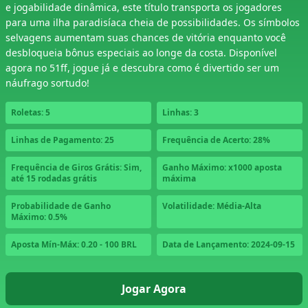
e jogabilidade dinâmica, este título transporta os jogadores
para uma ilha paradisíaca cheia de possibilidades. Os símbolos
selvagens aumentam suas chances de vitória enquanto você
desbloqueia bônus especiais ao longe da costa. Disponível
agora no 51ff, jogue já e descubra como é divertido ser um
náufrago sortudo!
Roletas: 5
Linhas: 3
Linhas de Pagamento: 25
Frequência de Acerto: 28%
Frequência de Giros Grátis: Sim,
Ganho Máximo: x1000 aposta
até 15 rodadas grátis
máxima
Probabilidade de Ganho
Volatilidade: Média-Alta
Máximo: 0.5%
Aposta Mín-Máx: 0.20 - 100 BRL
Data de Lançamento: 2024-09-15
Jogar Agora