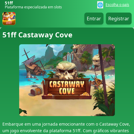
51ff
🌐
Escolha o país
Plataforma especializada em slots
Entrar
Registrar
51ff Castaway Cove
Embarque em uma jornada emocionante com o Castaway Cove,
um jogo envolvente da plataforma 51ff. Com gráficos vibrantes