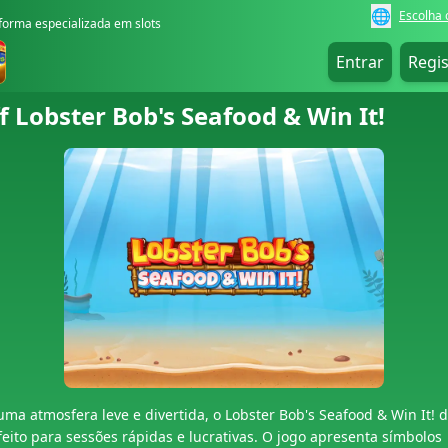
🌐
Escolha 
forma especializada em slots
Entrar
Regis
f Lobster Bob's Seafood & Win It!
ma atmosfera leve e divertida, o Lobster Bob's Seafood & Win It! d
feito para sessões rápidas e lucrativas. O jogo apresenta símbolos